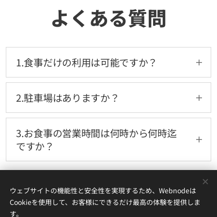
よくある質問
1.食事だけの利用は可能ですか？
お食事のみのご利用は1組10名以上のご予約で
承っております。金額など詳しくはご予約の際
2.駐車場はありますか？
にお問い合わせください。
はい。第１駐車場は普通車８台、第２駐車場は
普通車最大２０台まで駐車頂けます。
3.お食事の営業時間は何時から何時迄
ですか？
基本的には昼食時（11時30分～13時30分）の
ご利用となります。但し場合によっては夜のお
ウェブサイトの機能性と安全性を実現するため、Webnodeは
食事対応も可能な場合もございますので詳しく
・
お問い合わせ
・
プライバシーポリシー
Cookieを使用して、お客様にできるだけ最高の体験を提供しま
はご予約の際にご相談ください。
〒868-0075 熊本県人吉市矢黒町1880-2
す。