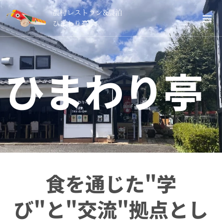
農村レストラン&農泊
ひまわり亭
ひまわり亭
食を通じた"学
び"と"交流"拠点とし