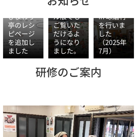
お知らせ
2025年08月19
をデジタ
料理講座
日
ひまわり
ル版でも
in 球磨村
亭のレシ
ご覧いた
を行いま
ピページ
だけるよ
した
を追加し
うになり
（2025年
ました
ました。
7月）
研修のご案内