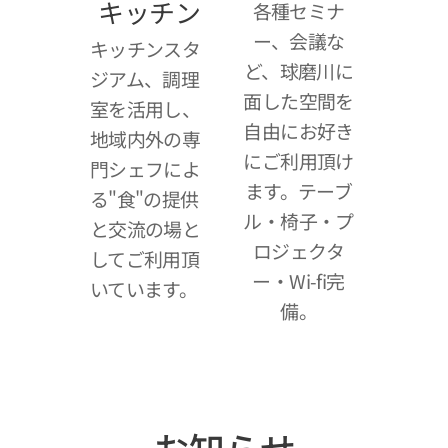
キッチン
各種セミナ
ー、会議な
キッチンスタ
ど、球磨川に
ジアム、調理
面した空間を
室を活用し、
自由にお好き
地域内外の専
にご利用頂け
門シェフによ
ます。テーブ
る"食"の提供
ル・椅子・プ
と交流の場と
ロジェクタ
してご利用頂
ー・Wi-fi完
いています。
備。
2025年07月21
2025年07月19
日
日
『人吉球
キッチン
磨のおか
カーひま
あさんレ
わり号発
シピ集』
進！出前