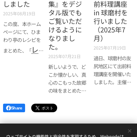
しました
集』をデジ
前料理講座
タル版でも
in 球磨村を
2025年08月19日
ご覧いただ
行いました
この度、本ホーム
けるように
（2025年7
ページにて、ひま
なりまし
月）
わり亭のレシピを
た。
レ
2025年07月19日
まとめた、「
2025年07月21日
過日、球磨村の友
シピ集ペー
尻地区にて出前料
新しいようで、ど
ジ
」を作成致しま
理講座を開催いた
こか懐かしい、真
しました。主催は
した。
心のこもった故郷
本田の所持する別
の味をまとめた、
団体ではあったの
『人吉球磨のおか
ですが、ひまわり
あさんレシピ
Share
亭のキッチンカー
集』。
「ひまわり号」も
使用し、盛会とな
ウェブサイトの機能性と安全性を実現するため、Webnodeは