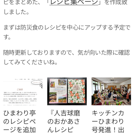
レシピ集ページ
ピをまとめた、「
」を作成致
しました。
まずは防災食のレシピを中心にアップする予定で
す。
随時更新しておりますので、気が向いた際に確認
してみてくださいね。
ひまわり亭
『人吉球磨
キッチンカ
のレシピペ
のおかあさ
ーひまわり
ージを追加
んレシピ
号発進！出